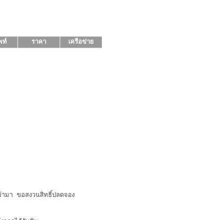
พท์
ราคา
เครือข่าย
้ามา ขอสงวนสิทธิ์ปลดจอง