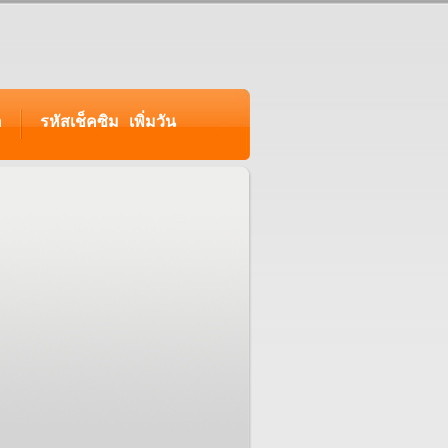
อ
รหัสเช็คซิม เพิ่มวัน