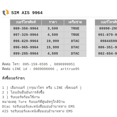
SIM AIS 9964
เบอร์โทรศัพท์
ราคา
เครือข่าย
เบอร์โทรศั
080-356-9964
3,599
TRUE
09990-29
097-329-9964
4,599
TRUE
091-879-9
096-829-9964
19,999
DTAC
09844599
096-965-9964
15,999
DTAC
086-351-9
099-295-9964
4,599
DTAC
082-654-9
ติดต่อ โทร: 095-159-6595 , 0896999951
ติดต่อ LINE id : 0809006666​ , arttrue95
สั่งซื้อเบอร์ง่ายๆ
1 ) เลือกเบอร์ (กรุณาโทร หรือ LINE เช็คเบอร์ )
2 ) โอนเงินยืนยันการสั่งซื้อ
3 ) รับเบอร์พร้อมใช้งาน
หมายเหตุ Ture รับเบอร์ที่ศูนย์ทรูใกล้บ้าน
Dtac รอรับเบอร์และหนังสือมอบอำนาจทาง EMS
AIS รอรับเบอร์และหนังสือมอบอำนาจทาง EMS