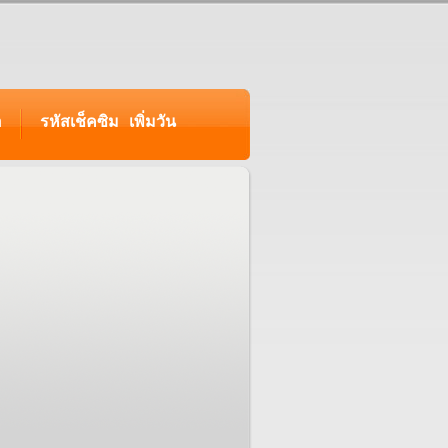
อ
รหัสเช็คซิม เพิ่มวัน