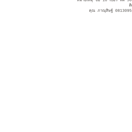
หมายเหตุ ซื้อ 10 เบอร์ ลด 5
ต
คุณ ภาณุสิษฐ์ 08130