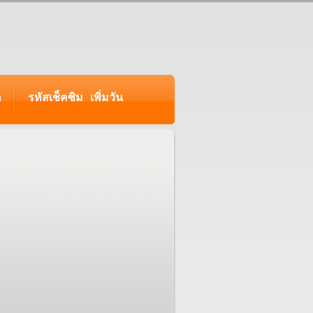
อ
รหัสเช็คซิม เพิ่มวัน