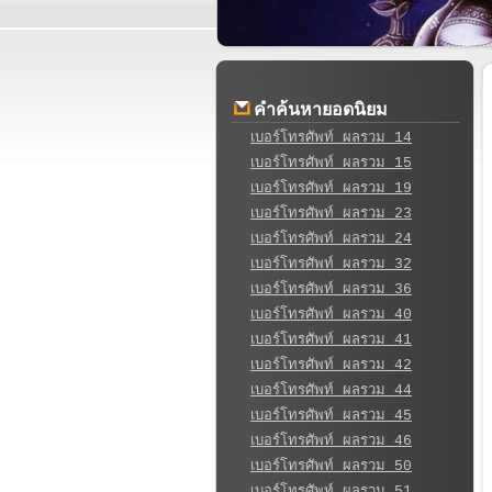
คำค้นหายอดนิยม
เบอร์โทรศัพท์ ผลรวม 14
เบอร์โทรศัพท์ ผลรวม 15
เบอร์โทรศัพท์ ผลรวม 19
เบอร์โทรศัพท์ ผลรวม 23
เบอร์โทรศัพท์ ผลรวม 24
เบอร์โทรศัพท์ ผลรวม 32
เบอร์โทรศัพท์ ผลรวม 36
เบอร์โทรศัพท์ ผลรวม 40
เบอร์โทรศัพท์ ผลรวม 41
เบอร์โทรศัพท์ ผลรวม 42
เบอร์โทรศัพท์ ผลรวม 44
เบอร์โทรศัพท์ ผลรวม 45
เบอร์โทรศัพท์ ผลรวม 46
เบอร์โทรศัพท์ ผลรวม 50
เบอร์โทรศัพท์ ผลรวม 51