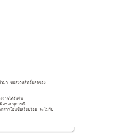
้ามา ขอสงวนสิทธิ์ปลดจอง
งจากได้รับซิม
บผิดชอบทุกกรณี
อกสารโอนชื่อเรียบร้อย จะไม่รับ