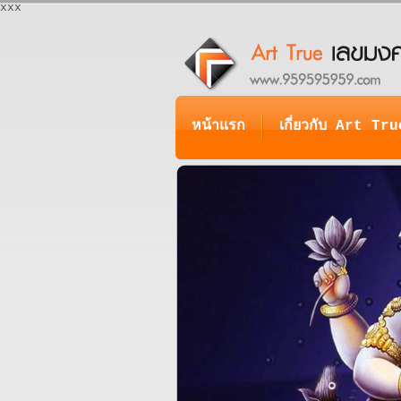
xxx
หน้าแรก
เกี่ยวกับ Art Tru