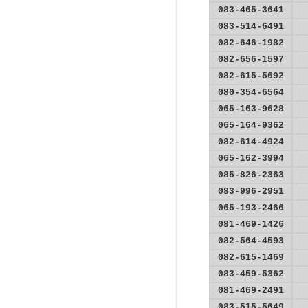
083-465-3641
083-514-6491
082-646-1982
082-656-1597
082-615-5692
080-354-6564
065-163-9628
065-164-9362
082-614-4924
065-162-3994
085-826-2363
083-996-2951
065-193-2466
081-469-1426
082-564-4593
082-615-1469
083-459-5362
081-469-2491
083-515-5649