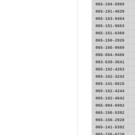
065-194-5969
065-191-4639
065-163-9464
065-151-9663
065-151-6369
065-156-2926
065-165-9669
088-664-9466
083-539-3541
065-192-4263
065-162-3242
065-141-5615
065-162-4244
065-192-4642
065-994-6992
065-156-5392
065-156-2928
065-141-5392
065-156-6228