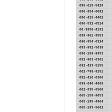
095-615-5429
096-954-6692
096-415-4462
096-532-6514
06-3956-4192
099-961-9553
080-954-6324
093-992-5639
096-159-8953
092-963-6361
082-423-5155
062-798-9151
092-416-6366
088-646-4669
062-935-6566
065-159-9653
065-195-4964
065-193-5662