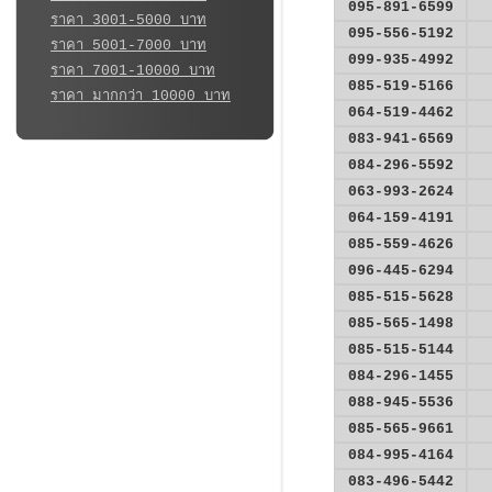
095-891-6599
ราคา 3001-5000 บาท
095-556-5192
ราคา 5001-7000 บาท
099-935-4992
ราคา 7001-10000 บาท
085-519-5166
ราคา มากกว่า 10000 บาท
064-519-4462
083-941-6569
084-296-5592
063-993-2624
064-159-4191
085-559-4626
096-445-6294
085-515-5628
085-565-1498
085-515-5144
084-296-1455
088-945-5536
085-565-9661
084-995-4164
083-496-5442