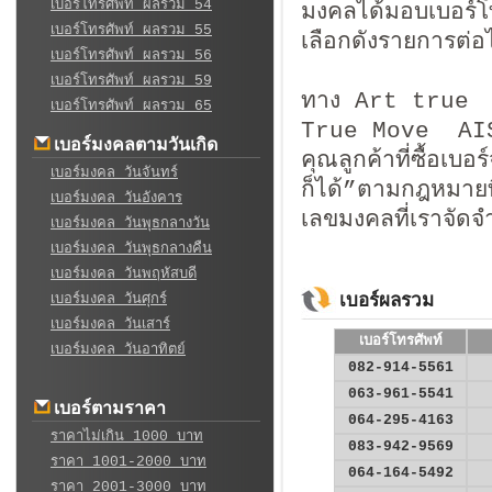
เบอร์โทรศัพท์ ผลรวม 54
มงคลได้มอบเบอร์โท
เบอร์โทรศัพท์ ผลรวม 55
เลือกดังรายการต่อไ
เบอร์โทรศัพท์ ผลรวม 56
เบอร์โทรศัพท์ ผลรวม 59
ทาง Art true จำ
เบอร์โทรศัพท์ ผลรวม 65
True Move A
เบอร์มงคลตามวันเกิด
คุณลูกค้าที่ซื้อเ
เบอร์มงคล วันจันทร์
ก็ได้”ตามกฎหมาย
เบอร์มงคล วันอังคาร
เลขมงคลที่เราจัดจ
เบอร์มงคล วันพุธกลางวัน
เบอร์มงคล วันพุธกลางคืน
เบอร์มงคล วันพฤหัสบดี
เบอร์มงคล วันศุกร์
เบอร์ผลรวม
เบอร์มงคล วันเสาร์
เบอร์โทรศัพท์
เบอร์มงคล วันอาทิตย์
082-914-5561
063-961-5541
เบอร์ตามราคา
064-295-4163
ราคาไม่เกิน 1000 บาท
083-942-9569
ราคา 1001-2000 บาท
064-164-5492
ราคา 2001-3000 บาท