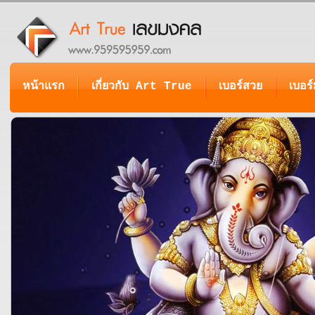
หน้าแรก
เกี่ยวกับ Art True
เบอร์สวย
เบอร