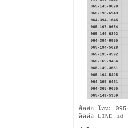
065-145-9628
065-195-6949
064-394-1645
065-197-9654
065-146-6392
064-394-6995
065-194-5628
065-195-4592
065-169-9454
065-149-3551
065-194-5495
064-395-6451
064-365-9655
065-149-5359
ติดต่อ โทร: 09
ติดต่อ LINE id