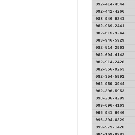
092-414-4544
092-441-4266
083-946-9241
082-969-2441
082-615-9244
083-946-5929
082-514-2963
082-694-4142
082-914-2428
082-356-9263
082-354-5991
062-959-3944
082-396-5953
090-236-4299
099-696-4163
095-941-6646
096-394-6329
099-979-1426
084-169-9982