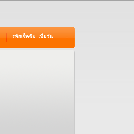
อ
รหัสเช็คซิม เพิ่มวัน