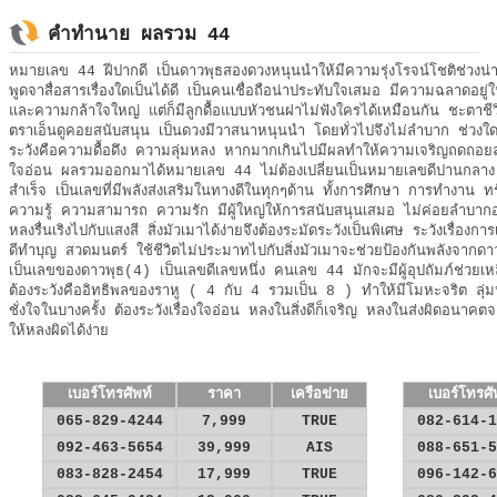
คำทำนาย ผลรวม 44
หมายเลข 44 ฝีปากดี เป็นดาวพุธสองดวงหนุนนำให้มีความรุ่งโรจน์โชติช่วงน่าภ
พูดจาสื่อสารเรื่องใดเป็นได้ดี เป็นคนเชื่อถือน่าประทับใจเสมอ มีความฉลาดอยู่
และความกล้าใจใหญ่ แต่ก็มีลูกดื้อแบบหัวชนฝาไม่ฟังใครได้เหมือนกัน ชะตาชีวิ
ตราเอ็นดูคอยสนับสนุน เป็นดวงมีวาสนาหนุนนำ โดยทั่วไปจึงไม่ลำบาก ช่วงใดมี
ระวังคือความดื้อดึง ความลุ่มหลง หากมากเกินไปมีผลทำให้ความเจริญถดถอยล
ใจอ่อน ผลรวมออกมาได้หมายเลข 44 ไม่ต้องเปลี่ยนเป็นหมายเลขดีปานกลาง
สำเร็จ เป็นเลขที่มีพลังส่งเสริมในทางดีในทุกๆด้าน ทั้งการศึกษา การทำงาน ทร
ความรู้ ความสามารถ ความรัก มีผู้ใหญ่ให้การสนับสนุนเสมอ ไม่ค่อยลำบากอะ
หลงรื่นเริงไปกับแสงสี สิ่งมัวเมาได้ง่ายจึงต้องระมัดระวังเป็นพิเศษ ระวังเรื่
ดีทำบุญ สวดมนตร์ ใช้ชีวิตไม่ประมาทไปกับสิ่งมัวเมาจะช่วยป้องกันพลังจากดาว
เป็นเลขของดาวพุธ(4) เป็นเลขดีเลขหนึ่ง คนเลข 44 มักจะมีผู้อุปถัมภ์ช่วยเห
ต้องระวังคืออิทธิพลของราหู ( 4 กับ 4 รวมเป็น 8 ) ทำให้มีโมหะจริต ลุ่มห
ชั่งใจในบางครั้ง ต้องระวังเรื่องใจอ่อน หลงในสิ่งดีก็เจริญ หลงในส่งผิดอนาคตจะดั
ให้หลงผิดได้ง่าย
เบอร์โทรศัพท์
ราคา
เครือข่าย
เบอร์โทรศั
065-829-4244
7,999
TRUE
082-614-1
092-463-5654
39,999
AIS
088-651-5
083-828-2454
17,999
TRUE
096-142-6