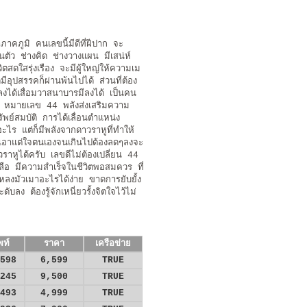
าคภูมิ คนเลขนี้มีดีที่ฝีปาก จะ
ในตัว ช่างคิด ช่างวางแผน มีเสน่ห์
ตสดใสรุ่งเรือง จะมีผู้ใหญ่ให้ความเม
อุปสรรคก็ผ่านพ้นไปได้ ส่วนที่ต้อง
งได้เสื่อมวาสนาบารมีลงได้ เป็นคน
 หมายเลข 44 พลังส่งเสริมความ
ัพย์สมบัติ การได้เลื่อนตำแหน่ง
ไร แต่ก็มีพลังจากดาวราหูที่ทำให้
องการเอาแต่ใจตนเองจนเกินไปต้องลดๆลงจะ
ราหูได้ครับ เลขดีไม่ต้องเปลี่ยน 44
ลือ มีความสำเร็จในชีวิตพอสมควร ที่
ลงมัวเมาอะไรได้ง่าย ขาดการยับยั้ง
บลง ต้องรู้จักเหนี่ยวรั้งจิตใจไว้ไม่
พท์
ราคา
เครือข่าย
598
6,599
TRUE
245
9,500
TRUE
493
4,999
TRUE