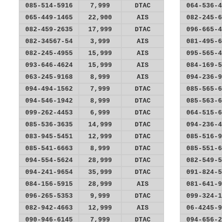
085-514-5916
7,999
DTAC
064-536-4
065-449-1465
22,900
AIS
082-245-6
082-459-2635
17,999
DTAC
096-665-4
082-34567-54
3,999
AIS
081-495-6
082-245-4955
15,999
AIS
095-565-4
093-646-4624
15,999
AIS
084-169-5
063-245-9168
8,999
AIS
094-236-9
094-494-1562
7,999
DTAC
085-565-6
094-546-1942
8,999
DTAC
085-563-6
099-262-4453
6,999
DTAC
064-515-6
085-536-3635
14,999
DTAC
094-236-4
083-945-5451
12,999
DTAC
085-516-9
085-541-6663
8,999
DTAC
085-551-6
094-554-5624
28,999
DTAC
082-549-5
094-241-9654
35,999
DTAC
091-824-5
084-156-5915
28,999
AIS
081-641-9
096-265-5353
9,999
DTAC
099-324-1
082-942-4663
12,999
AIS
06-4245-9
090-946-6145
7,999
DTAC
094-656-2