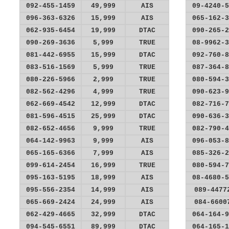
092-455-1459
49,999
AIS
09-4240-5
096-363-6326
15,999
AIS
065-162-3
062-935-6454
19,999
DTAC
090-265-2
090-269-3636
5,999
TRUE
08-9962-3
081-442-6955
15,999
DTAC
092-760-8
083-516-1569
5,999
TRUE
087-364-8
080-226-5966
2,999
TRUE
080-594-3
082-562-4296
4,999
TRUE
090-623-9
062-669-4542
12,999
DTAC
082-716-7
081-596-4515
25,999
DTAC
090-636-3
082-652-4656
9,999
TRUE
082-790-4
064-142-9963
9,999
AIS
096-053-8
065-165-6366
7,999
AIS
085-326-2
099-614-2454
16,999
TRUE
080-594-7
095-163-5195
18,999
AIS
08-4680-5
095-556-2354
14,999
AIS
089-4477
065-669-2424
24,999
AIS
084-6600
062-429-4665
32,999
DTAC
064-164-9
094-545-6551
89,999
DTAC
064-165-1