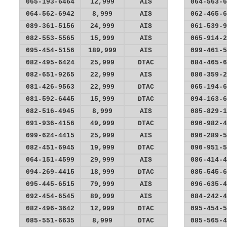
065-193-6464
12,999
AIS
064-563-6
064-562-6942
8,999
AIS
062-465-6
089-361-5156
24,999
AIS
061-539-9
082-553-5565
15,999
AIS
065-914-2
095-454-5156
189,999
AIS
099-461-5
082-495-6424
25,999
DTAC
084-465-6
082-651-9265
22,999
AIS
080-359-2
081-426-9563
22,999
DTAC
065-194-6
081-592-6445
15,999
DTAC
094-163-6
082-516-4945
8,999
AIS
085-829-1
091-936-4156
49,999
DTAC
090-982-4
099-624-4415
25,999
AIS
090-289-5
082-451-6945
19,999
DTAC
090-951-5
064-151-4599
29,999
AIS
086-414-4
094-269-4415
18,999
DTAC
085-545-6
095-445-6515
79,999
AIS
096-635-4
092-454-6545
89,999
AIS
084-242-4
082-496-3642
12,999
DTAC
095-454-5
085-551-6635
8,999
DTAC
085-565-4