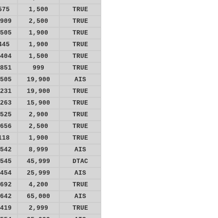
575
1,500
TRUE
909
2,500
TRUE
505
1,900
TRUE
445
1,900
TRUE
404
1,500
TRUE
851
999
TRUE
505
19,900
AIS
231
19,900
TRUE
263
15,900
TRUE
525
2,900
TRUE
656
2,500
TRUE
118
1,900
TRUE
542
8,999
AIS
545
45,999
DTAC
454
25,999
AIS
692
4,200
TRUE
642
65,000
AIS
419
2,999
TRUE