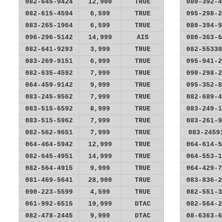
082-645-9424
12,900
TRUE
080-392-4
082-615-4594
6,599
TRUE
095-298-2
083-265-1964
6,599
TRUE
080-394-9
096-296-5142
14,999
AIS
080-363-6
082-641-9293
3,999
TRUE
082-55338
083-269-9151
6,999
TRUE
095-941-2
082-635-4592
7,999
TRUE
090-298-2
064-459-9142
9,999
TRUE
095-352-8
083-245-9562
7,999
TRUE
082-689-4
083-515-6592
8,999
TRUE
083-249-1
083-515-5962
7,999
TRUE
083-261-9
082-562-9651
7,999
TRUE
083-2459
064-464-5942
12,999
TRUE
064-614-5
082-645-4951
14,999
TRUE
064-553-1
082-564-4915
9,999
TRUE
064-429-7
081-469-5641
28,900
TRUE
083-836-2
090-223-5599
4,599
TRUE
082-551-3
061-992-6515
19,999
DTAC
082-564-2
082-478-2445
9,999
DTAC
08-6363-6